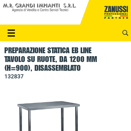
P
a
s
s
S
a
E
a
A
l
PREPARAZIONE STATICA EB LINE
c
TAVOLO SU RUOTE, DA 1200 MM
R
o
(H=900), DISASSEMBLATO
C
n
132837
t
H
e
n
u
t
o