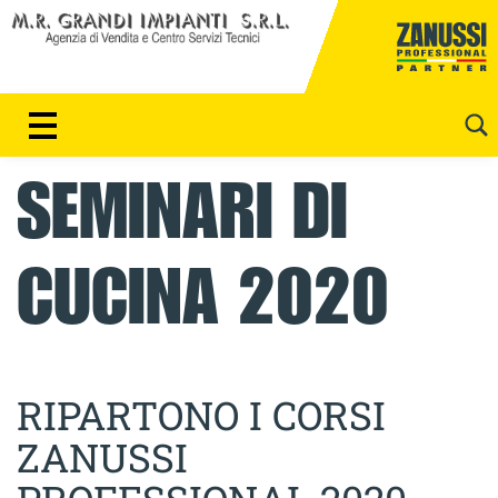
P
a
s
s
S
a
E
a
A
l
SEMINARI DI
c
R
o
C
n
CUCINA 2020
t
H
e
n
u
RIPARTONO I CORSI
t
ZANUSSI
o